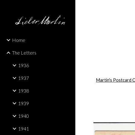
Sk
Home
The Letters
1936
1937
Martin's Postcard C
1938
1939
1940
1941