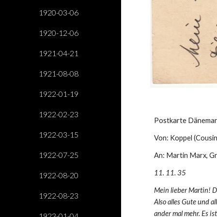
1920-03-06
1920-12-06
1921-04-21
1921-08-08
1922-01-19
1922-02-23
Postkarte Dänemar
1922-03-15
Von: Koppel (Cousi
1922-07-25
An: Martin Marx, G
11. 11. 35
1922-08-20
Mein lieber Martin! Di
1922-08-23
Also alles Gute und al
ander mal mehr. Es ist
1923-01-04