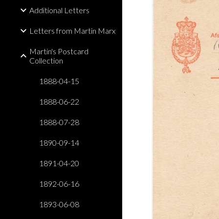
Additional Letters
Letters from Martin Marx
Martin's Postcard
Collection
1888-04-15
1888-06-22
1888-07-28
1890-09-14
1891-04-20
1892-06-16
1893-06-08