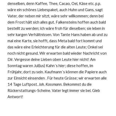
denselben, denn Kaffee, Thee, Cacao, Oel, Käse etc. p.p. 
wäre ein schönes Liebespaket, auch Huhn und Gans, sagt 
Vater, der neben mir sitzt, wäre sehr willkommen; denn bei 
dem Frost hält sich alles gut. Falkensteins hoffen auch bald 
bestellt zu werden; ich wäre froh für dieselben; sie leben in 
sehr kargen Verhältnissen. Von Tante Hans haben ab und zu 
mal eine Karte, sie hofft, dass Meta bald fort kommt und 
das wäre eine Erleichterung für die alten Leute; Onkel sei 
noch nicht gesund. Wir erwarten bald wieder Nachricht von 
Dir. Vergesse deine Lieben oben Leute hier nicht! Am 
Sonntag waren Jul(ius) Kahn´s hier; diese hoffen, im 
Frühjahr, dort zu sein. Kaufmann´s können die Papiere auch 
zur Einsicht einsenden . Für heute Grüsse; wir erwarten alle 
14 Tage Luftpost. 
Joh. Kossmann
. Bekommst du die 
Rückerstattungs-Scheine. Vater legt immer sie bei. Gieb 
Antwort! 