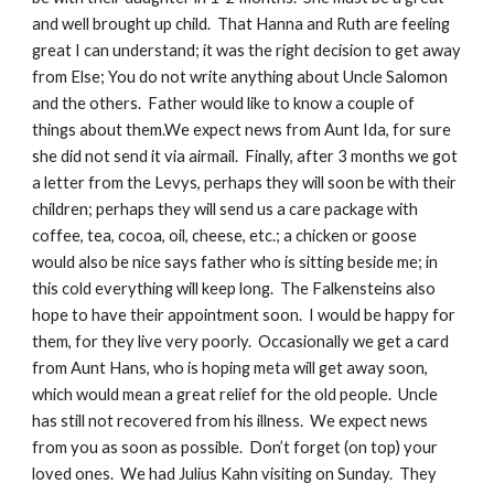
and well brought up child.  That Hanna and Ruth are feeling 
great I can understand; it was the right decision to get away 
from Else; You do not write anything about Uncle Salomon 
and the others.  Father would like to know a couple of 
things about them.We expect news from Aunt Ida, for sure 
she did not send it via airmail.  Finally, after 3 months we got 
a letter from the Levys, perhaps they will soon be with their 
children; perhaps they will send us a care package with 
coffee, tea, cocoa, oil, cheese, etc.; a chicken or goose 
would also be nice says father who is sitting beside me; in 
this cold everything will keep long.  The Falkensteins also 
hope to have their appointment soon.  I would be happy for 
them, for they live very poorly.  Occasionally we get a card 
from Aunt Hans, who is hoping meta will get away soon, 
which would mean a great relief for the old people.  Uncle 
has still not recovered from his illness.  We expect news 
from you as soon as possible.  Don’t forget (on top) your 
loved ones.  We had Julius Kahn visiting on Sunday.  They 