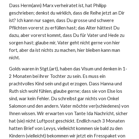
Dass Herm(ann) Marx verheiratet ist, hat Philipp 
geschrieben; denkst du wirklich, dass die Reihe jetzt an Dir 
ist? Ich kann nur sagen, dass Du grosse und schwere 
Pflichten vorerst zu erfüllen hast; das Alter hättest Du 
dazu, aber vorerst kommt, dass Du für Vater und Hede zu 
sorgen hast; glaube mir, Vater geht nicht gerne von hier 
fort, aber da ist nichts zu machen, hier bleiben kann man 
nicht.
Golds waren in Stgt.(art), haben das Visum und denken in 1-
2 Monaten bei ihrer Tochter zu sein. Es muss ein 
prachtvolles Kind sein und gut erzogen. Dass Hanna und 
Ruth sich wohl fühlen, glaube gerne; dass sie von Else los 
sind, war kein Fehler. Du schreibst gar nichts von Onkel 
Salomon und den andern. Vater möchte ver(schiedenes) von 
Ihnen wissen. Wir erwarten von Tante Ida Nachricht, sicher 
hat (sie) nicht Luftpost geschickt. Endlich nach 3 Monaten 
hatten Brief von Levys, vielleicht kommen sie bald zu den 
Kindern (vielleicht) bekommen wir jetzt ein Fresspaket von 