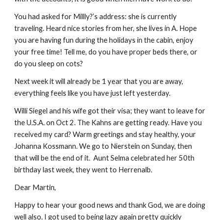
You had asked for Millly?’s address: she is currently 
traveling. Heard nice stories from her, she lives in A. Hope 
you are having fun during the holidays in the cabin, enjoy 
your free time! Tell me, do you have proper beds there, or 
do you sleep on cots?
Next week it will already be 1 year that you are away, 
everything feels like you have just left yesterday.
Willi Siegel and his wife got their visa; they want to leave for 
the U.S.A. on Oct 2. The Kahns are getting ready. Have you 
received my card? Warm greetings and stay healthy, your 
Johanna Kossmann. We go to Nierstein on Sunday, then 
that will be the end of it.  Aunt Selma celebrated her 50th 
birthday last week, they went to Herrenalb.
Dear Martin,
Happy to hear your good news and thank God, we are doing 
well also. I got used to being lazy again pretty quickly 