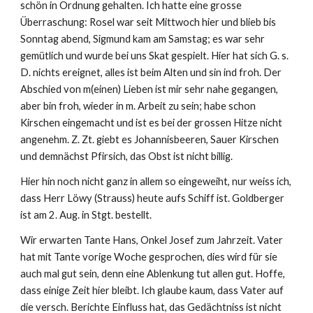
schön in Ordnung gehalten. Ich hatte eine grosse 
Überraschung: Rosel war seit Mittwoch hier und blieb bis 
Sonntag abend, Sigmund kam am Samstag; es war sehr 
gemütlich und wurde bei uns Skat gespielt. Hier hat sich G. s. 
D. nichts ereignet, alles ist beim Alten und sin ind froh. Der 
Abschied von m(einen) Lieben ist mir sehr nahe gegangen, 
aber bin froh, wieder in m. Arbeit zu sein; habe schon 
Kirschen eingemacht und ist es bei der grossen Hitze nicht 
angenehm. Z. Zt. giebt es Johannisbeeren, Sauer Kirschen 
und demnächst Pfirsich, das Obst ist nicht billig.
Hier hin noch nicht ganz in allem so eingeweiht, nur weiss ich, 
dass Herr Löwy (Strauss) heute aufs Schiff ist. Goldberger 
ist am 2. Aug. in Stgt. bestellt.
Wir erwarten Tante Hans, Onkel Josef zum Jahrzeit. Vater 
hat mit Tante vorige Woche gesprochen, dies wird für sie 
auch mal gut sein, denn eine Ablenkung tut allen gut. Hoffe, 
dass einige Zeit hier bleibt. Ich glaube kaum, dass Vater auf 
die versch. Berichte Einfluss hat, das Gedächtniss ist nicht 