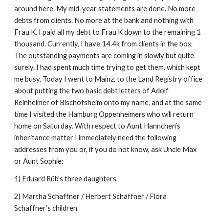
around here. My mid-year statements are done. No more 
debts from clients. No more at the bank and nothing with 
Frau K, I paid all my debt to Frau K down to the remaining 1 
thousand. Currently, I have 14.4k from clients in the box. 
The outstanding payments are coming in slowly but quite 
surely. I had spent much time trying to get them, which kept 
me busy. Today I went to Mainz, to the Land Registry office 
about putting the two basic debt letters of Adolf 
Reinheimer of Bischofsheim onto my name, and at the same 
time I visited the Hamburg Oppenheimers who will return 
home on Saturday. With respect to Aunt Hannchen’s 
inheritance matter I immediately need the following 
addresses from you or, if you do not know, ask Uncle Max 
or Aunt Sophie:
1) Eduard Rüb’s three daughters
2) Martha Schaffner / Herbert Schaffner / Flora 
Schaffner’s children