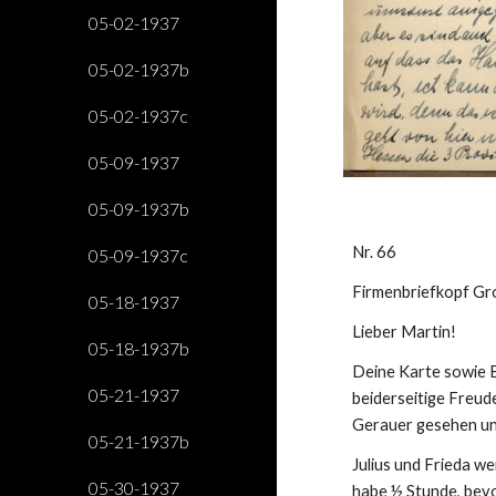
05-02-1937
05-02-1937b
05-02-1937c
05-09-1937
05-09-1937b
Nr. 66
05-09-1937c
Firmenbriefkopf Gr
05-18-1937
Lieber Martin!
05-18-1937b
Deine Karte sowie B
05-21-1937
beiderseitige Freude
Gerauer gesehen un
05-21-1937b
Julius und Frieda we
05-30-1937
habe ½ Stunde, bevor