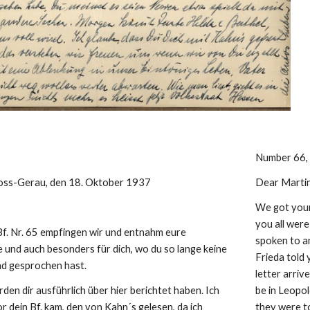
Number 66,
oss-Gerau, den 18. Oktober 1937
Dear Martin
We got your
you all were
f. Nr. 65 empfingen wir und entnahm eure 
spoken to an
 und auch besonders für dich, wo du so lange keine 
Frieda told 
d gesprochen hast.
letter arriv
rden dir ausführlich über hier berichtet haben. Ich 
be in Leopol
 dein Bf. kam, den von Kahn´s gelesen, da ich 
they were to