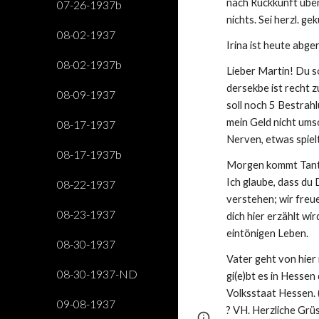
nach Rückkunft über
07-26-1937b
nichts. Sei herzl. ge
08-02-1937
Irina ist heute abger
08-02-1937b
Lieber Martin! Du so
dersekbe ist recht 
08-09-1937
soll noch 5 Bestrahl
mein Geld nicht ums
08-17-1937
Nerven, etwas spielt
08-17-1937b
Morgen kommt Tante 
Ich glaube, dass du 
08-22-1937
verstehen; wir freue
08-23-1937
dich hier erzählt wir
eintönigen Leben.
08-30-1937
Vater geht von hier 
08-30-1937-ND
gi(e)bt es in Hessen 
Volksstaat Hessen. 
09-08-1937
? VH. Herzliche Grü
Page
Google Sites