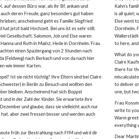
. auf dessen Büro war, als ihr Bf. ankam und 
Kahn’s family
 auch deren Freude, ganz besonders gut haben 
is all quiet
rieben; anscheinend geht es Familie Siegfried 
Else went t
hat jetzt bald Hochzeit. Bei uns ist es sehr still; 
Dornheim. F
iel Gesellschaft. Salomon, Job und Else waren 
Wallerstädte
, Hanna und Ruth in Mainz; Hede in Dornheim. Frau 
to here, and
achten einen Spaziergang von 2 Stunden nach 
What do you 
da (Feldweg) nach Berkach und von da nach hier 
Claire Kaufm
en wie immer Karten.
there for t
l? Ist sie nicht tüchtig? Ihre Eltern sind bei Claire 
miscalculate
hwester) in Berlin zu Besuch und wollten den 
to deliver o
r bleiben. Anscheinend hat sich Boppel 
one, but two
und in der Zahl der Kinder. Sie erwartete ihre 
Frau Kossma
Dezember und glaube, dass sie vielleicht auch nur 
write to you
 hat. aber zwei fressen besser und werden auch 
Warm greetin
everything w
eute früh zur Bestrahlung nach FfM und wird dir 
Dear Martin