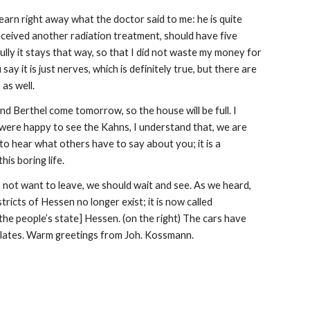
earn right away what the doctor said to me: he is quite 
eceived another radiation treatment, should have five 
lly it stays that way, so that I did not waste my money for 
say it is just nerves, which is definitely true, but there are 
 as well.
nd Berthel come tomorrow, so the house will be full. I 
were happy to see the Kahns, I understand that, we are 
to hear what others have to say about you; it is a 
this boring life.
not want to leave, we should wait and see. As we heard, 
tricts of Hessen no longer exist; it is now called 
the people’s state] Hessen. (on the right) The cars have 
plates. Warm greetings from Joh. Kossmann.