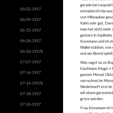
gerade bei Leopold K
06-02-1937
entnahm ich hieraus
von Milwaukee gesch
06-09-1937
Kahn sehr gut. David 
man hat nicht mehr v
06-15-1937
gestern in Saulheim
06-26-1937
Kossmann und ich m
Wallerstädten, von 
06-26-1937b
und am Abend spielt
07-07-1937
Was sagst nu zu Boppe
Kaufmann (Hugo`s Sc
07-14-1937
ganzen Monat Oktobe
verrechnet im Monat 
07-14-1937b
Niederkunft erst im 
mit einem gerechnet
07-18-1937
gross werden.
07-26-1937
Frau Kossmann ist h