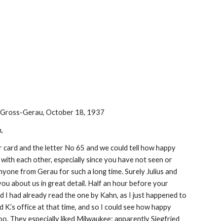
 Gross-Gerau, October 18, 1937
,
 card and the letter No 65 and we could tell how happy 
 with each other, especially since you have not seen or 
yone from Gerau for such a long time. Surely Julius and 
you about us in great detail. Half an hour before your 
ed I had already read the one by Kahn, as I just happened to 
d K.’s office at that time, and so I could see how happy 
o. They especially liked Milwaukee; apparently Siegfried 