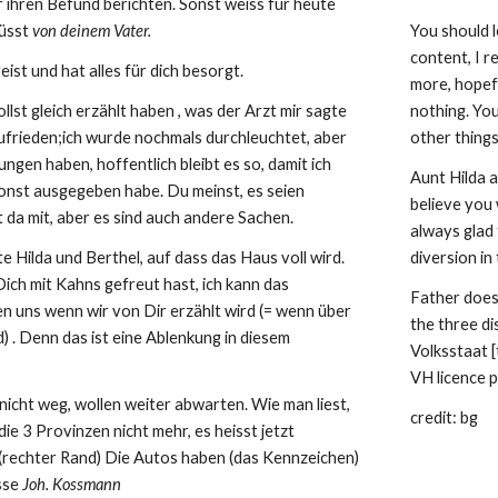
 ihren Befund berichten. Sonst weiss für heute 
küsst 
von deinem Vater.
You should l
content, I r
eist und hat alles für dich besorgt.
more, hopefu
llst gleich erzählt haben , was der Arzt mir sagte 
nothing. You 
zufrieden;ich wurde nochmals durchleuchtet, aber 
other things
ungen haben, hoffentlich bleibt es so, damit ich 
Aunt Hilda a
onst ausgegeben habe. Du meinst, es seien 
believe you 
 da mit, aber es sind auch andere Sachen.
always glad 
Hilda und Berthel, auf dass das Haus voll wird. 
diversion in 
Dich mit Kahns gefreut hast, ich kann das 
Father does 
n uns wenn wir von Dir erzählt wird (= wenn über 
the three dis
d) . Denn das ist eine Ablenkung in diesem 
Volksstaat [
VH licence 
nicht weg, wollen weiter abwarten. Wie man liest, 
credit: bg
die 3 Provinzen nicht mehr, es heisst jetzt 
(rechter Rand) Die Autos haben (das Kennzeichen) 
sse 
Joh. Kossmann
Report abuse