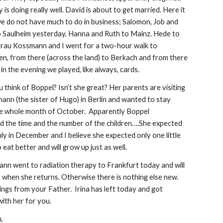
 is doing really well. David is about to get married. Here it 
; we do not have much to do in business; Salomon, Job and 
o Saulheim yesterday, Hanna and Ruth to Mainz. Hede to 
rau Kossmann and I went for a two-hour walk to 
n, from there (across the land) to Berkach and from there 
 in the evening we played, like always, cards.  
think of Boppel? Isn’t she great? Her parents are visiting 
ann (the sister of Hugo) in Berlin and wanted to stay 
he whole month of October.  Apparently Boppel 
d the time and the number of the children….She expected 
nly in December and I believe she expected only one little 
 eat better and will grow up just as well.
nn went to radiation therapy to Frankfurt today and will 
 when she returns. Otherwise there is nothing else new. 
gs from your Father.  Irina has left today and got 
ith her for you.
,