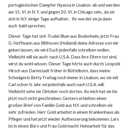
portugiesischen Dampfer Nyassa in Lisabon  ab und werden 
am 15. VI. in N. Y. und gegen 20. VI. in Chicago sein., da sie 
sich in N.Y. einige Tage aufhalten .  Ihr werdet sie ja dann 
auch  bald sprechen.
Dieser Tage hat sich Trudel Blum aus Bodenheim, jetzt Frau 
G. Hoffmann aus Bilthoven (Holland) deine Adresse von mir 
geben lassen, sie wird Euch jedenfalls schreiben wollen. 
Vielleicht will sie auch  nach U.S.A. Dass ihre Eltern tot sind, 
wirst du wohl wissen. Dieser Tage hörte auch durch Leopold 
Hirsch aus Darmstadt früher in Büttelborn, dass meine 
Schwägerin Betty Freitag noch immer in Lisabon, wo sie mit 
Carl schon ½ Jahr sei jedenfalls auch nach U.S.A. will. 
Vielleicht sehe sie Oktober noch dorten. An mich hat sie bis 
jetzt noch nicht geschrieben. Gestern erhielten einen 
großen Brief von Familie Gold aus N.Y. und schreiben sie 
sehr zufrieden. Herr Gold arbeitet in einem Krankenhaus als 
Pfleger und hat jetzt wieder Aufbesserung bekommen. Lars  
ist in einem Büro und Frau Gold macht Heimarbeit für das 