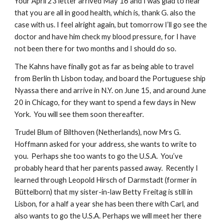
Your April 23 letter arrived May 16 and I was glad to hear 
that you are all in good health, which is, thank G. also the 
case with us. I feel alright again, but tomorrow I’ll go see the 
doctor and have him check my blood pressure, for I have 
not been there for two months and I should do so.
The Kahns have finally got as far as being able to travel 
from Berlin th Lisbon today, and board the Portuguese ship 
Nyassa there and arrive in N.Y. on June 15, and around June 
20 in Chicago, for they want to spend a few days in New 
York.  You will see them soon thereafter.
Trudel Blum of Bilthoven (Netherlands), now Mrs G. 
Hoffmann asked for your address, she wants to write to 
you.  Perhaps she too wants to go the U.S.A.  You’ve 
probably heard that her parents passed away.  Recently I 
learned through Leopold Hirsch of Darmstadt (former in 
Büttelborn) that my sister-in-law Betty Freitag is still in 
Lisbon, for a half a year she has been there with Carl, and 
also wants to go the U.S.A. Perhaps we will meet her there 