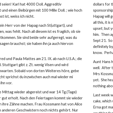
seien! Karl hat 4000 Doll. Aggreditiv 
dollars for 
t und einen Beibürgen mit 100 Mille Doll. ; wie hoch 
sponsorship;
 ist, weiss ich nicht.
Hapag will g
all this, it 
in Herr von der Hapag nach St(uttgart), und 
upset; but y
n, was fehlt. Nach all diesem ist es fraglich, ob sie 
him.  Then a
rtkommen. Sie sind beide sehr aufgeregt, was du 
Sept 21.  So
 sagen brauchst; sie haben ihn ja auch hiervon 
definitely b
know.  Perh
ed und Paula Mattes am 21. IX. ab nach U.S.A.; die 
Aunt Hans ha
Stuttgart gibt z. Zt. wenig Visen und wird 
well.  After 
 abwarten. Sobald von dorten Weiteres höre, gebe 
Mrs Kossmann
icht sprichst du inzwischen auch mal wieder mi 
yet.  She h
ihn vor.
nothing abo
e Mittag wieder abgereist und war 14 Tg.(Tage) 
Last week w
ehr gut erholt. Nach den Feiertagen kommt sie wieder 
cake, which
ich ihre Zähne machen. Frau Kossmann hat von Alice 
Erna got mar
n anderen Geschwistern noch nichts gehört. Nur 