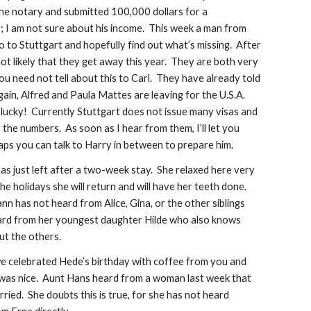
the notary and submitted 100,000 dollars for a 
 I am not sure about his income.  This week a man from 
o to Stuttgart and hopefully find out what’s missing.  After 
is not likely that they get away this year.  They are both very 
ou need not tell about this to Carl.  They have already told 
gain, Alfred and Paula Mattes are leaving for the U.S.A. 
 lucky!  Currently Stuttgart does not issue many visas and 
y the numbers.  As soon as I hear from them, I’ll let you 
aps you can talk to Harry in between to prepare him.
s just left after a two-week stay.  She relaxed here very 
the holidays she will return and will have her teeth done.  
 has not heard from Alice, Gina, or the other siblings 
eard from her youngest daughter Hilde who also knows 
ut the others.
e celebrated Hede’s birthday with coffee from you and 
 was nice.  Aunt Hans heard from a woman last week that 
ried.  She doubts this is true, for she has not heard 