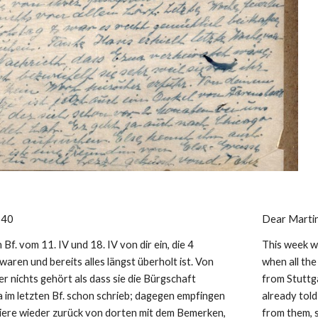
. 40
Dear Martin
f. vom 11. IV und 18. IV von dir ein, die 4 
This week we
ren und bereits alles längst überholt ist. Von 
when all the
r nichts gehört als dass sie die Bürgschaft 
from Stuttga
a im letzten Bf. schon schrieb; dagegen empfingen 
already told
piere wieder zurück von dorten mit dem Bemerken, 
from them, s