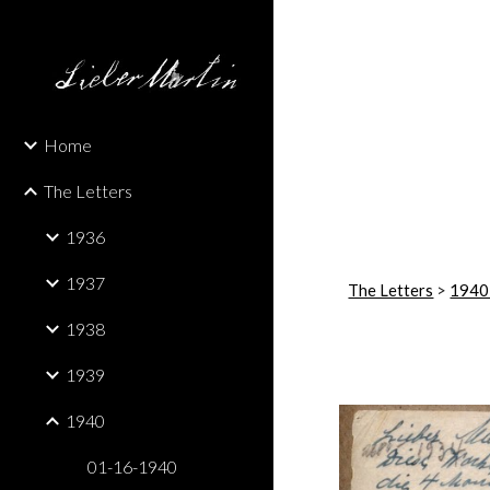
Sk
Home
The Letters
1936
1937
The Letters
 > 
1940
1938
1939
1940
01-16-1940