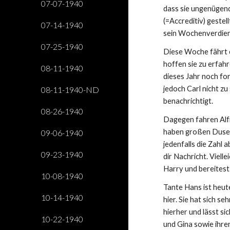
07-07-1940
dass sie ungenügend 
(=Accreditiv) gestell
07-14-1940
sein Wochenverdienst
07-25-1940
Diese Woche fährt e
hoffen sie zu erfahre
08-11-1940
dieses Jahr noch fo
jedoch Carl nicht zu
08-11-1940-ND
benachrichtigt.
08-26-1940
Dagegen fahren Alfr
haben großen Dusel. 
09-06-1940
jedenfalls die Zahl
09-23-1940
dir Nachricht. Vielle
Harry und bereitest 
10-08-1940
Tante Hans ist heut
10-14-1940
hier. Sie hat sich s
hierher und lässt s
10-22-1940
und Gina sowie ihre