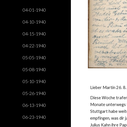
04-01-1940
04-10-1940
04-15-1940
04-22-1940
05-05-1940
05-08-1940
05-10-1940
Lieber Martin 26. 8
05-26-1940
Diese Woche trafen B
Monate unterwegs wa
06-13-1940
Stuttgart habe weite
06-23-1940
empfingen, was dir j
Julius Kahn ihre Pa