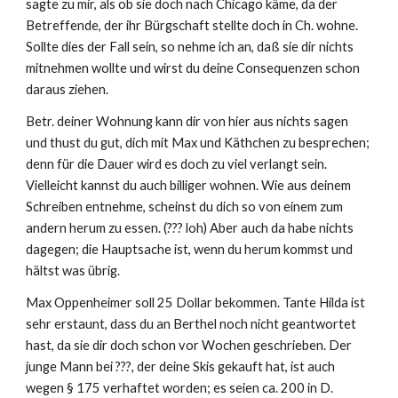
sagte zu mir, als ob sie doch nach Chicago käme, da der 
Betreffende, der ihr Bürgschaft stellte doch in Ch. wohne. 
Sollte dies der Fall sein, so nehme ich an, daß sie dir nichts 
mitnehmen wollte und wirst du deine Consequenzen schon 
daraus ziehen.
Betr. deiner Wohnung kann dir von hier aus nichts sagen 
und thust du gut, dich mit Max und Käthchen zu besprechen; 
denn für die Dauer wird es doch zu viel verlangt sein. 
Vielleicht kannst du auch billiger wohnen. Wie aus deinem 
Schreiben entnehme, scheinst du dich so von einem zum 
andern herum zu essen. (??? loh) Aber auch da habe nichts 
dagegen; die Hauptsache ist, wenn du herum kommst und 
hältst was übrig.
Max Oppenheimer soll 25 Dollar bekommen. Tante Hilda ist 
sehr erstaunt, dass du an Berthel noch nicht geantwortet 
hast, da sie dir doch schon vor Wochen geschrieben. Der 
junge Mann bei ???, der deine Skis gekauft hat, ist auch 
wegen § 175 verhaftet worden; es seien ca. 200 in D. 