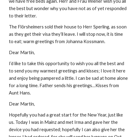
we have free beds again. Herr and Frau Wiener wish you all 
the best but wonder why you have not as of yet responded 
to their letter.
The Flörsheimers sold their house to Herr Sperling, as soon 
as they get their visa they’ll leave. I will stop now, it is time 
to eat; warm greetings from Johanna Kossmann.
Dear Martin,
I’d like to take this opportunity to wish you all the best and 
to send you my warmest greetings and kisses; I love it here 
and enjoy being pampered a little. I can be sad at home alone 
for a long time. Father sends his greetings…Kisses from 
Aunt Hans.
Dear Martin,
Hopefully you had a great start for the New Year, just like 
us. Today I was in Mainz and met Irma and gave her the 
device you had requested; hopefully I can also give her the 
lenses I had ordered, for she will send her luggage on Oct 