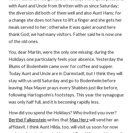
with Aunt and Uncle from Bretten with us since Saturday; 
the diversion did both of them well and also Aunt Hans; for 
a change she does not have to lift a finger and she gets her 
meals served to her; otherwise it was quiet around here 
thank God; we had many visitors. Father said he is now one 
of the old ones.
You, dear Martin, were the only one missing; during the 
Holidays one particularly feels your absence. Yesterday the 
Blums of Bodenheim came over for coffee and supper. 
Today Aunt and Uncle are in Darmstadt, but I think they will 
stay with us until Saturday and go to Bodenheim before 
leaving. Max Mayer prays every Shabbes just like before, 
following Hartogsohn’s footsteps. This year the synagogue 
was only half full, and it is becoming rapidly less.
How did you spend the Holidays? Who invited you over? 
Berthel Falkenstein
 writes that 
Max Herz
 will send her an 
affidavit. I think Aunt Hilda, too, will visit us soon for now 