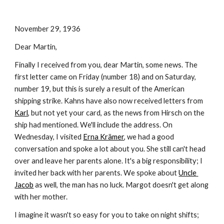
November 29, 1936
Dear Martin,
Finally I received from you, dear Martin, some news. The 
first letter came on Friday (number 18) and on Saturday, 
number 19, but this is surely a result of the American 
shipping strike. Kahns have also now received letters from 
Karl
, but not yet your card, as the news from Hirsch on the 
ship had mentioned. We'll include the address. On 
Wednesday, I visited 
Erna Krämer
, we had a good 
conversation and spoke a lot about you. She still can't head 
over and leave her parents alone. It's a big responsibility; I 
invited her back with her parents. We spoke about 
Uncle 
Jacob
 as well, the man has no luck. Margot doesn't get along 
with her mother. 
I imagine it wasn't so easy for you to take on night shifts; 