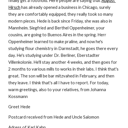
finally get a foothold. Here people are saying that 
August 
Hirsch
 has already opened a business in Chicago, surely 
they are comfortably equipped, they really took so many 
modern pieces. Hede is back since Friday, she was also in 
Mannheim. Siegfried and Berthel Oppenheimer, your 
cousins, are going to Buenos Aires in the spring. Herr 
Oppenheimer learned to make praline, and now he's 
studying flour chemistry in Darmstadt, he goes there every 
day. He's studying under Dr. Berliner, Eberstadter 
Villenkolonie. He'll stay another 4 weeks, and then goes for 
2 months to various mills to works in their labs. I think that's 
great. The son will be bar mitzvahed in February, and then 
they leave. I think that's all I have to report. For today, 
warm greetings, also to your relatives, from Johanna 
Kossmann
Greet Hede
Postcard received from Hede and Uncle Salomon
Adress of Karl Kahn