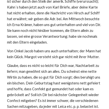
ist sicher durch den Steik der amerik. Schiffe (verurssacht); 
Kahn´s haben jetzt auch von Karl Briefe, aber deine Karte 
hat nicht erhalten, denn die Nachricht von Hirsch auf Schiff 
hat erwähnt; wir geben die Adr. bei. Am Mittwoch besuchte 
ich Erna Krämer, haben uns gut unterhalten und viel von Dir. 
Sie kann noch nicht hinüber kommen, die Eltern allein zu 
lassen, sei eine grosse Verantwortung; habe sie nochmals 
mit den Eltern eingeladen.
Von Onkel Jacob haben uns auch unterhalten; der Mann hat 
kein Glück. Margot versteht sich gar nicht mit ihrer Mutter.
Glaube, dass es nicht so leicht für Dich war, Nachtarbeit zu 
liefern; man gewöhnt sich an alles. Du scheinst eine nette 
Wirtin zu haben, die so gut für Dich sorgt; dies beruhigt uns 
ein bischen. Dein Geburtstag hast wenigstens nett gefeiert 
und hoffe, dass Confekt gut gemundet hat oder kam es 
gebröckelt an? Soll ich Dir bei nächster Gelegenheit wieder 
Confect mitgeben? Es ist immer schwer, die verschiedenen 
Sachen mitzugeben, da jeder mit Leica etc. p. p. belastet ist.