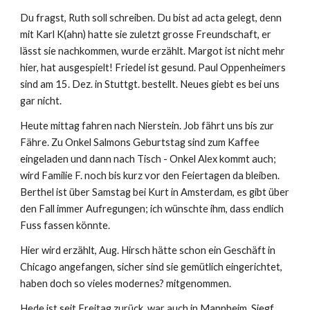
Du fragst, Ruth soll schreiben. Du bist ad acta gelegt, denn 
mit Karl K(ahn) hatte sie zuletzt grosse Freundschaft, er 
lässt sie nachkommen, wurde erzählt. Margot ist nicht mehr 
hier, hat ausgespielt! Friedel ist gesund. Paul Oppenheimers 
sind am 15. Dez. in Stuttgt. bestellt. Neues giebt es bei uns 
gar nicht.
Heute mittag fahren nach Nierstein. Job fährt uns bis zur 
Fähre. Zu Onkel Salmons Geburtstag sind zum Kaffee 
eingeladen und dann nach Tisch - Onkel Alex kommt auch; 
wird Familie F. noch bis kurz vor den Feiertagen da bleiben. 
Berthel ist über Samstag bei Kurt in Amsterdam, es gibt über 
den Fall immer Aufregungen; ich wünschte ihm, dass endlich 
Fuss fassen könnte.
Hier wird erzählt, Aug. Hirsch hätte schon ein Geschäft in 
Chicago angefangen, sicher sind sie gemütlich eingerichtet, 
haben doch so vieles modernes? mitgenommen.
Hede ist seit Freitag zurück, war auch in Mannheim. Siegf. 