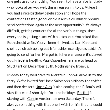
one gets used to anything. You seem to have a nice landlady 
who looks after you well, this is reassuring to us. At least 
you had a nice birthday celebration and I hope the 
confections tasted good, or did it arrive crumbled? Should I 
send confections again at the next opportunity? It's always 
difficult, getting couriers for all the various things, since 
everyone is getting stuck with a Leica, etc. You asked that 
Ruth should write. You've been shelved, as Karl Kahn and 
she have struck up a great friendship recently; it is said, he's 
going to send for her. 
Margot
 isn't here anymore, it's played 
out. 
Friedel
 is healthy. Paul Oppenheimers are to head to 
Stuttgart on December 15th. Nothing new from us. 
Midday today we'll drive to Nierstein. Job will drive us to the 
ferry. We're invited for Uncle Salomon's birthday for coffee 
and then dessert. 
Uncle Alex
 is also coming, the F. family will 
stay there until shortly before the holidays. 
Berthel
 is 
staying with 
Curt
 in Amsterdam over Saturday. There is 
always something with that one, I wish for him that he could 