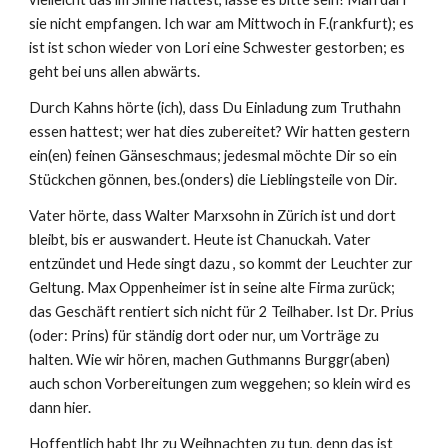
sie nicht empfangen. Ich war am Mittwoch in F.(rankfurt); es 
ist ist schon wieder von Lori eine Schwester gestorben; es 
geht bei uns allen abwärts.
Durch Kahns hörte (ich), dass Du Einladung zum Truthahn 
essen hattest; wer hat dies zubereitet? Wir hatten gestern 
ein(en) feinen Gänseschmaus; jedesmal möchte Dir so ein 
Stückchen gönnen, bes.(onders) die Lieblingsteile von Dir.
Vater hörte, dass Walter Marxsohn in Zürich ist und dort 
bleibt, bis er auswandert. Heute ist Chanuckah. Vater 
entzündet und Hede singt dazu , so kommt der Leuchter zur 
Geltung. Max Oppenheimer ist in seine alte Firma zurück; 
das Geschäft rentiert sich nicht für 2 Teilhaber. Ist Dr. Prius 
(oder: Prins) für ständig dort oder nur, um Vorträge zu 
halten. Wie wir hören, machen Guthmanns Burggr(aben) 
auch schon Vorbereitungen zum weggehen; so klein wird es 
dann hier.
Hoffentlich habt Ihr zu Weihnachten zu tun, denn das ist 