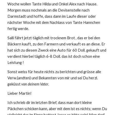
Woche wollen Tante Hilda und Onkel Alex nach Hause. 
Morgen muss nochmals an die Devisenstelle nach 
Darmstadt und hoffe, dass dann im Laufe dieser oder 
nächster Woche mit dem Nachlass von Tante Hannchen 
fertig werde.
Salli fährt jetzt täglich mit trocknem Brot , das er bei den 
Bäckern kauft, zu den Farmern und verkauft es an diese. Er 
hat sich zu diesem Zweck eine Auto für 60 Doll. gekauft und 
verdient hierbei täglich 6-8 Doll. das ist doch schon eine 
Leistung !
Sonst weiss für heute nichts zu berichten und grüsse alle 
Verw.(andten) und Bekannten von mir und sei Du herzl. 
geküsst 
von deinem Vater
.
Lieber Martin!
Ich schrieb dir im letzten Brief, dass man dort kleine 
Päckchen schicken kann, aber mit dem ist es nichts; wenn Du 
vielleicht das im Sinne hattest, lasse es bitte sein! Man darf 