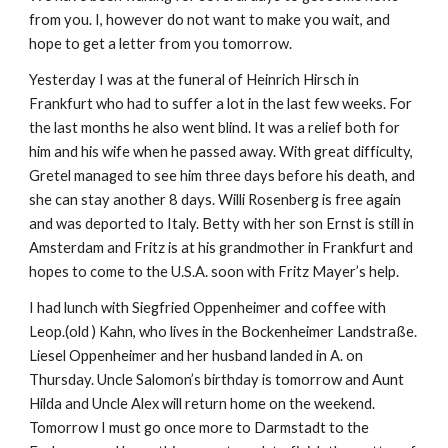
from you. I, however do not want to make you wait, and 
hope to get a letter from you tomorrow.
Yesterday I was at the funeral of Heinrich Hirsch in 
Frankfurt who had to suffer a lot in the last few weeks. For 
the last months he also went blind. It was a relief both for 
him and his wife when he passed away. With great difficulty, 
Gretel managed to see him three days before his death, and 
she can stay another 8 days. Willi Rosenberg is free again 
and was deported to Italy. Betty with her son Ernst is still in 
Amsterdam and Fritz is at his grandmother in Frankfurt and 
hopes to come to the U.S.A. soon with Fritz Mayer’s help.
I had lunch with Siegfried Oppenheimer and coffee with 
Leop.(old ) Kahn, who lives in the Bockenheimer Landstraße. 
Liesel Oppenheimer and her husband landed in A. on 
Thursday. Uncle Salomon’s birthday is tomorrow and Aunt 
Hilda and Uncle Alex will return home on the weekend. 
Tomorrow I must go once more to Darmstadt to the 