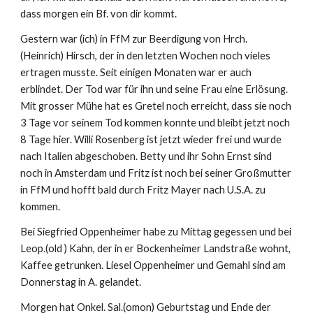
dass morgen ein Bf. von dir kommt.
Gestern war (ich) in FfM zur Beerdigung von Hrch. 
(Heinrich) Hirsch, der in den letzten Wochen noch vieles 
ertragen musste. Seit einigen Monaten war er auch 
erblindet. Der Tod war für ihn und seine Frau eine Erlösung. 
Mit grosser Mühe hat es Gretel noch erreicht, dass sie noch 
3 Tage vor seinem Tod kommen konnte und bleibt jetzt noch 
8 Tage hier. Willi Rosenberg ist jetzt wieder frei und wurde 
nach Italien abgeschoben. Betty und ihr Sohn Ernst sind 
noch in Amsterdam und Fritz ist noch bei seiner Großmutter 
in FfM und hofft bald durch Fritz Mayer nach U.S.A. zu 
kommen.
Bei Siegfried Oppenheimer habe zu Mittag gegessen und bei 
Leop.(old ) Kahn, der in er Bockenheimer Landstraße wohnt, 
Kaffee getrunken. Liesel Oppenheimer und Gemahl sind am 
Donnerstag in A. gelandet.
Morgen hat Onkel. Sal.(omon) Geburtstag und Ende der 