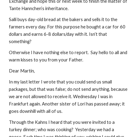
Exchange and hope this or next week to finish the matter of 
Tante Hannchen’s inheritance.
Salli buys day-old bread at the bakers and sells it to the 
farmers every day. For this purpose he bought a car for 60 
dollars and earns 6-8 dollars/day with it. Isn’t that 
something?
Otherwise I have nothing else to report.  Say hello to all and 
warm kisses to you from your Father.
Dear Martin,
In my last letter I wrote that you could send us small 
packages, but that was false; do not send anything, because 
we are not allowed to receive it. Wednesday I was in 
Frankfurt again. Another sister of Lori has passed away; it 
goes downhill with all of us.
Through the Kahns I heard that you were invited to a 
turkey dinner; who was cooking?  Yesterday we had a 
goose. Each time I was thinking of you, wishing I could give 