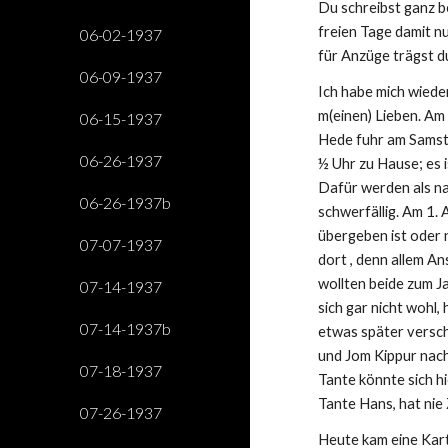
Du schreibst ganz b
freien Tage damit nur
06-02-1937
für Anzüge trägst du
06-09-1937
Ich habe mich wieder
m(einen) Lieben. Am
06-15-1937
Hede fuhr am Samsta
06-26-1937
½ Uhr zu Hause; es 
Dafür werden als na
06-26-1937b
schwerfällig. Am 1. 
übergeben ist oder 
07-07-1937
dort , denn allem An
wollten beide zum J
07-14-1937
sich gar nicht wohl,
07-14-1937b
etwas später versch
und Jom Kippur nach
07-18-1937
Tante könnte sich hi
Tante Hans, hat nie 
07-26-1937
Heute kam eine Kar