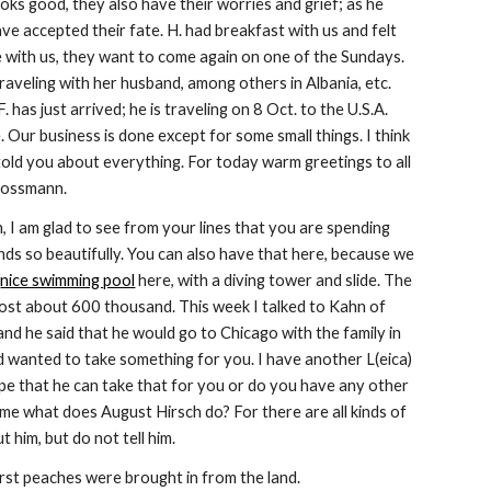
looks good, they also have their worries and grief; as he 
ave accepted their fate. H. had breakfast with us and felt 
 with us, they want to come again on one of the Sundays. 
l traveling with her husband, among others in Albania, etc. 
F. has just arrived; he is traveling on 8 Oct. to the U.S.A. 
e. Our business is done except for some small things. I think 
old you about everything. For today warm greetings to all 
Kossmann.
 I am glad to see from your lines that you are spending 
s so beautifully. You can also have that here, because we 
 
nice swimming pool
 here, with a diving tower and slide. The 
l cost about 600 thousand. This week I talked to Kahn of 
nd he said that he would go to Chicago with the family in 
 wanted to take something for you. I have another L(eica) 
pe that he can take that for you or do you have any other 
 me what does August Hirsch do? For there are all kinds of 
 him, but do not tell him.
rst peaches were brought in from the land.