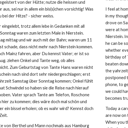
egeistert von der Hütte; nutze die heissen und 
 aus, sei nur in allem ein bis(s)chen vorsichtig! Was 
I feel at hom
 bei der Hitze? - sicher weiss.
in my though
drove on Sa
 eingelebt, trotz allem lebe in Gedanken mit all 
were at home 
 Sonntag waren zum letzten Male in Nierstein. 
Nierstein. I
g mittag und wir auch mit der Bahn; waren um 11 
he can be so
ist schade, dass nicht mehr nach Nierstein kommen. 
whether ever
ch Mainz fahren, aber Du kennst Vater; er ist so 
birthday of 
Aug. ziehen Onkel und Tante weg, ob alles 
beaten down
nicht. Zum Geburtstag von Tante Hans waren nicht 
the yahrzeit;
schein nach sind dort sehr niedergeschlagen; erst 
postponed t
ahrzeit Samstag über Sonntag kommen; Onkel fühlt 
phone, to g
 hat Schwindel so haben sie die Reise nach hierauf 
we could hav
oben. Vater sprach Tante am Telefon, Roschone 
becomes tru
 hier zu kommen; dies wäre doch mal schön und 
er ein bissel erholen; ob es wahr wird? Kennst doch 
Today a car
Zeit.
are now on 
When you thi
te von Berthel und Mann nochmals aus Hamburg 