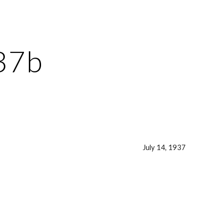
ion
37b
July 14, 1937