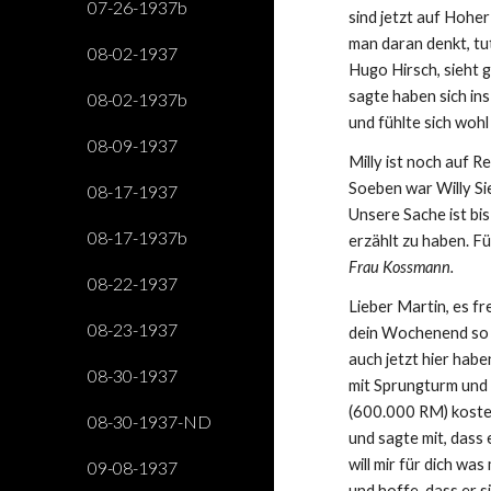
07-26-1937b
sind jetzt auf Hoher
man daran denkt, tu
08-02-1937
Hugo Hirsch, sieht 
sagte haben sich ins
08-02-1937b
und fühlte sich woh
08-09-1937
Milly ist noch auf R
Soeben war Willy Sieg
08-17-1937
Unsere Sache ist bis 
08-17-1937b
erzählt zu haben. Fü
Frau Kossmann.
08-22-1937
Lieber Martin, es fr
08-23-1937
dein Wochenend so s
auch jetzt hier habe
08-30-1937
mit Sprungturm und 
(600.000 RM) koste
08-30-1937-ND
und sagte mit, dass 
will mir für dich was
09-08-1937
und hoffe, dass er 