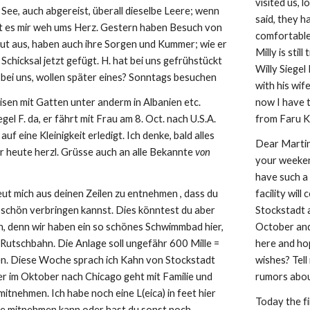
visited us, 
 See, auch abgereist, überall dieselbe Leere; wenn 
said, they h
t es mir weh ums Herz. Gestern haben Besuch von 
comfortable
gut aus, haben auch ihre Sorgen und Kummer; wie er 
Milly is stil
 Schicksal jetzt gefügt. H. hat bei uns gefrühstückt 
Willy Siegel 
l bei uns, wollen später eines? Sonntags besuchen
with his wif
eisen mit Gatten unter anderm in Albanien etc. 
now I have t
el F. da, er fährt mit Frau am 8. Oct. nach U.S.A. 
from Faru 
auf eine Kleinigkeit erledigt. Ich denke, bald alles 
Dear Martin,
r heute herzl. Grüsse auch an alle Bekannte 
von 
your weekend
have such a
eut mich aus deinen Zeilen zu entnehmen , dass du 
facility wil
chön verbringen kannst. Dies könntest du aber 
Stockstadt a
n, denn wir haben ein so schönes Schwimmbad hier, 
October and
Rutschbahn. Die Anlage soll ungefähr 600 Mille =
here and ho
n. Diese Woche sprach ich Kahn von Stockstadt 
wishes? Tell
er im Oktober nach Chicago geht mit Familie und 
rumors about
 mitnehmen. Ich habe noch eine L(eica) in feet hier 
Today the fi
sie mitnehmen kann oder hast du sonst noch 