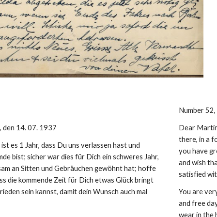
Number 52, 
, den 14. 07. 1937
Dear Martin!
there, in a f
 ist es 1 Jahr, dass Du uns verlassen hast und 
you have gr
de bist; sicher war dies für Dich ein schweres Jahr, 
and wish tha
gsam an Sitten und Gebräuchen gewöhnt hat; hoffe 
satisfied wit
ss die kommende Zeit für Dich etwas Glück bringt 
frieden sein kannst, damit dein Wunsch auch mal 
You are very
and free day
wear in the 