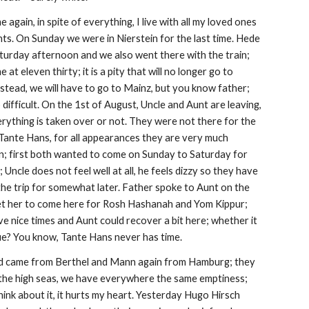
e again, in spite of everything, I live with all my loved ones 
ts. On Sunday we were in Nierstein for the last time. Hede 
turday afternoon and we also went there with the train; 
at eleven thirty; it is a pity that will no longer go to 
nstead, we will have to go to Mainz, but you know father; 
 difficult. On the 1st of August, Uncle and Aunt are leaving, 
ything is taken over or not. They were not there for the 
Tante Hans, for all appearances they are very much 
; first both wanted to come on Sunday to Saturday for 
 Uncle does not feel well at all, he feels dizzy so they have 
he trip for somewhat later. Father spoke to Aunt on the 
et her to come here for Rosh Hashanah and Yom Kippur; 
e nice times and Aunt could recover a bit here; whether it 
e? You know, Tante Hans never has time.
d came from Berthel and Mann again from Hamburg; they 
the high seas, we have everywhere the same emptiness; 
nk about it, it hurts my heart. Yesterday Hugo Hirsch 