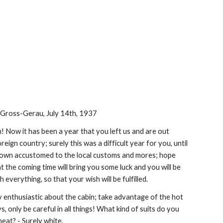
Gross-Gerau, July 14th, 1937
 Now it has been a year that you left us and are out 
oreign country; surely this was a difficult year for you, until 
own accustomed to the local customs and mores; hope 
t the coming time will bring you some luck and you will be 
h everything, so that your wish will be fulfilled.
 enthusiastic about the cabin; take advantage of the hot 
s, only be careful in all things! What kind of suits do you 
heat? - Surely white.