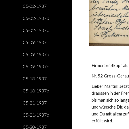
05-02-1937
05-02-1937b
05-02-1937c
05-09-1937
05-09-1937b
Firmenbriefkopf alt
05-09-1937c
Nr. 52 Gross-Gerau
05-18-1937
Lieber Martin! Jetzt
05-18-1937b
draussen in der Frem
bis man sich so lan
05-21-1937
und wünsche Dir, da
und Du mit allem zu
05-21-1937b
erfüllt wird.
05-30-1937