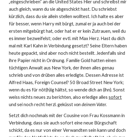
„eingeschrieben“ an die United States Hier und schreibst mir 
auch gleich, wann du sie abgeschickt hast. Du schriebst 
kürzlich, dass du sie allein stellen wolltest. Ich halte es aber 
für besser, wenn Harry mit bürgt, zumal er ja auch bei der 
ersten mitgebürgt hat, oder hat er er kein Zutrauen, weil du 
es immer bezweifelst; oder evtl. mit Max Herz. Hast du dich 
mal mit Karl Kahn in Verbindung gesetzt? Seine Eltern haben 
heute gepackt, sind aber noch nicht bestellt. Jedenfalls sind 
ihre Papier nicht in Ordnung. Familie Gold hatten einen 
tüchtigen Anwalt aus New York, der ihnen alles genau 
schrieb und von drüben alles erledigte. Dessen Adresse ist 
Alfred Haas, Foreign Counsel? 50 Broad Street New York; 
wenn du es für nöt(h)ig hältst, so wende dich an (ihn). Sonst 
weiss nichts neues zu berichten, also erledige alles 
sofort
und sei noch recht herzl. geküsst 
von deinem Vater.
Setzt dich nochmals mit der Cousine von Frau Kossmann in 
Verbindung, dass sie auch sofort eine neue Bürgschaft 
schickt, da es nur von einer Verwandten sein kann und doch 