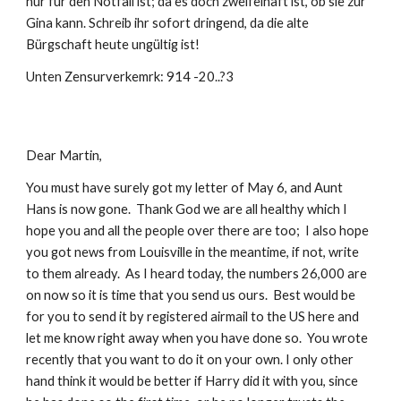
nur für den Notfall ist; da es doch zweifelhaft ist, ob sie zur 
Gina kann. Schreib ihr sofort dringend, da die alte 
Bürgschaft heute ungültig ist!
Unten Zensurverkemrk: 914 -20..?3
Dear Martin,
You must have surely got my letter of May 6, and Aunt 
Hans is now gone.  Thank God we are all healthy which I 
hope you and all the people over there are too;  I also hope 
you got news from Louisville in the meantime, if not, write 
to them already.  As I heard today, the numbers 26,000 are 
on now so it is time that you send us ours.  Best would be 
for you to send it by registered airmail to the US here and 
let me know right away when you have done so.  You wrote 
recently that you want to do it on your own. I only other 
hand think it would be better if Harry did it with you, since 