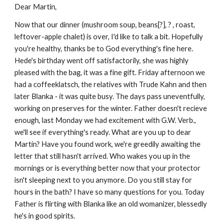
Dear Martin,
Now that our dinner (mushroom soup, beans[?], ? , roast, 
leftover-apple chalet) is over, I'd like to talk a bit. Hopefully 
you're healthy, thanks be to God everything's fine here. 
Hede's birthday went off satisfactorily, she was highly 
pleased with the bag, it was a fine gift. Friday afternoon we 
had a coffeeklatsch, the relatives with Trude Kahn and then 
later Blanka - it was quite busy. The days pass uneventfully, 
working on preserves for the winter. Father doesn't recieve 
enough, last Monday we had excitement with G.W. Verb., 
we'll see if everything's ready. What are you up to dear 
Martin? Have you found work, we're greedily awaiting the 
letter that still hasn't arrived. Who wakes you up in the 
mornings or is everything better now that your protector 
isn't sleeping next to you anymore. Do you still stay for 
hours in the bath? I have so many questions for you. Today 
Father is flirting with Blanka like an old womanizer, blessedly 
he's in good spirits.  