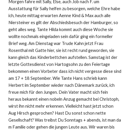
Morgen fahre mit Sally, Else, auch Job nach F. um 
Ausstattung für Sally helfen zu besorgen, welche Ehre habe 
ich, heute mittag erwarten Aenne Kind & Max auch alle 
Niersteiner es gilt der Abschiedsbesuch der Hamburger, so 
geht alles weg. Tante Hilda kommt auch diese Woche sie 
wollte nochmals eingeladen sein dafür ging ein formeller 
Brief weg. Am Dienstag war Trude Kahn jetzt Frau 
Rosenthal mit Gatte hier, sie ist recht rund geworden, sie 
kann gleich das Kinderbettchen aufstellen. Samstag ist der 
letzte Gottesdienst von Hartogsohn zu den Feiertage 
bekommen einen Vorbeter dass ich nicht vergesse diese sind 
am 17 + 18 September. Wie Tante Hans schrieb kann 
Herbert im September wieder nach Dänemark zurück, ich 
freue mich für den Jungen. Dein Vater macht sich fein 
heraus bekannt einen nobeln Anzug gemacht bei Christoph, 
wirst ihn nicht mehr erkennen. Vielleicht hast jetzt schon 
Aug Hirsch gesprochen? Hast Du sonst schon nette 
Gesellschaft? Was treibst Du Sonntags + abends, ist man da 
m Familie oder gehen die jungen Leute aus. Wir waren bis 