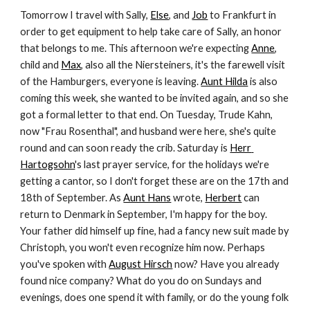
Tomorrow I travel with Sally, 
Else
, and 
Job
 to Frankfurt in 
order to get equipment to help take care of Sally, an honor 
that belongs to me. This afternoon we're expecting 
Anne
, 
child and 
Max
, also all the Niersteiners, it's the farewell visit 
of the Hamburgers, everyone is leaving. 
Aunt Hilda
 is also 
coming this week, she wanted to be invited again, and so she 
got a formal letter to that end. On Tuesday, Trude Kahn, 
now "Frau Rosenthal", and husband were here, she's quite 
round and can soon ready the crib. Saturday is 
Herr 
Hartogsohn
's last prayer service, for the holidays we're 
getting a cantor, so I don't forget these are on the 17th and 
18th of September. As 
Aunt Hans
 wrote, 
Herbert
 can 
return to Denmark in September, I'm happy for the boy. 
Your father did himself up fine, had a fancy new suit made by 
Christoph, you won't even recognize him now. Perhaps 
you've spoken with 
August Hirsch
 now? Have you already 
found nice company? What do you do on Sundays and 
evenings, does one spend it with family, or do the young folk 