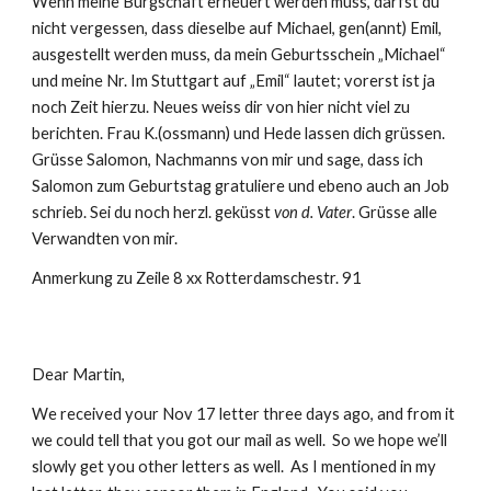
Wenn meine Bürgschaft erneuert werden muss, darfst du 
nicht vergessen, dass dieselbe auf Michael, gen(annt) Emil, 
ausgestellt werden muss, da mein Geburtsschein „Michael“ 
und meine Nr. Im Stuttgart auf „Emil“ lautet; vorerst ist ja 
noch Zeit hierzu. Neues weiss dir von hier nicht viel zu 
berichten. Frau K.(ossmann) und Hede lassen dich grüssen. 
Grüsse Salomon, Nachmanns von mir und sage, dass ich 
Salomon zum Geburtstag gratuliere und ebeno auch an Job 
schrieb. Sei du noch herzl. geküsst 
von d. Vater
. Grüsse alle 
Verwandten von mir.
Anmerkung zu Zeile 8 xx Rotterdamschestr. 91
Dear Martin,
We received your Nov 17 letter three days ago, and from it 
we could tell that you got our mail as well.  So we hope we’ll 
slowly get you other letters as well.  As I mentioned in my 