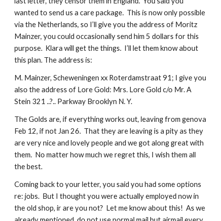
last letter, they censor them in England.  You said you 
wanted to send us a care package.  This is now only possible 
via the Netherlands, so I’ll give you the address of Moritz 
Mainzer, you could occasionally send him 5 dollars for this 
purpose.  Klara will get the things.  I’ll let them know about 
this plan. The address is: 
M. Mainzer, Scheweningen xx Roterdamstraat 91; I give you 
also the address of Lore Gold: Mrs. Lore Gold c/o Mr. A 
Stein 321 ..?.. Parkway Brooklyn N. Y.
The Golds are, if everything works out, leaving from genova 
Feb 12, if not Jan 26.  That they are leaving is a pity as they 
are very nice and lovely people and we got along great with 
them.  No matter how much we regret this, I wish them all 
the best.
Coming back to your letter, you said you had some options 
re: jobs.  But I thought you were actually employed now in 
the old shop, ir are you not?  Let me know about this!  As we 
already mentioned, do not use normal mail but airmail every 